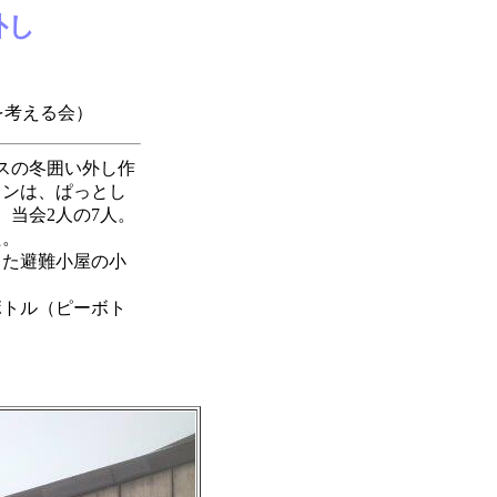
外し
える会）
スの冬囲い外し作
ョンは、ぱっとし
、当会2人の7人。
た。
た避難小屋の小
トル（ピーボト