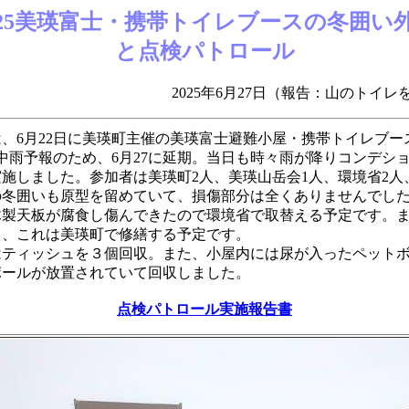
025美瑛富士・携帯トイレブースの冬囲い
と点検パトロール
5年6月27日（報告：山のトイレを考
、6月22日に美瑛町主催の美瑛富士避難小屋・携帯トイレブー
中雨予報のため、6月27に延期。当日も時々雨が降りコンデシ
施しました。参加者は美瑛町2人、美瑛山岳会1人、環境省2人
冬囲いも原型を留めていて、損傷部分は全くありませんでし
製天板が腐食し傷んできたので環境省で取替える予定です。ま
り、これは美瑛町で修繕する予定です。
ティッシュを３個回収。また、小屋内には尿が入ったペットボ
ポールが放置されていて回収しました。
点検パトロール実施報告書