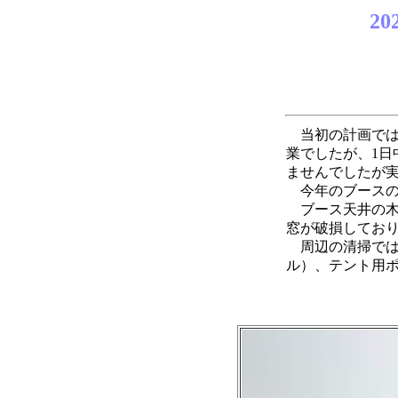
2
202
当初の計画では
業でしたが、1日
ませんでしたが実
今年のブースの
ブース天井の木
窓が破損してお
周辺の清掃では
ル）、テント用