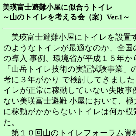
美瑛富士避難小屋に似合うトイレ
～山のトイレを考える会（案）Ver.1～
美瑛富士避難小屋にトイレを設置
のようなトイレが最適なのか、全国
の導入 事例、環境省が平成１５年か
「山岳トイレ技術の実証試験事業」
考に３年がかり で検討してきまし
イレが正常に稼動していない失敗事
ない美瑛富士避難 小屋において、
に稼動がかからないトイレは何か模
た。
第１０回山のトイレフォーラム資