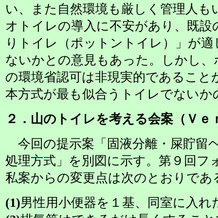
い、また自然環境も厳しく管理人も
オトイレの導入に不安があり、既設
りトイレ（ポットントイレ）」が適
ないかとの意見もあった。しかし、
の環境省認可は非現実的であること
本方式が最も似合うトイレでないか
２．山のトイレを考える会案（Ｖｅｒ
今回の提示案「固液分離・屎貯留ヘ
処理方式」を別図に示す。第９回フ
私案からの変更点は次のとおりであ
(1)
男性用小便器を１基、同室に入れ