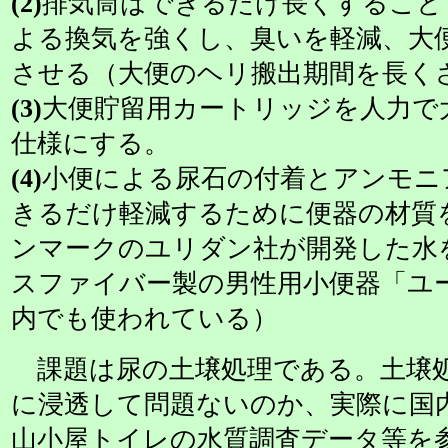
(2)
排気筒はできるだけ長くすること
よる換気を強くし、臭いを軽減、大
させる（大便のヘリ搬出期間を長く
(3)
大便貯留用カートリッジを人力で
仕様にする。
(4)
小便による尿石の付着とアンモニ
きるだけ軽減するために便器の材質
ンマークのユリダン社が開発した水
スファイバー製の男性用小便器「ユ
内でも使われている）
課題は尿の土壌処理である。土壌
に浸透して問題ないのか、実際に国
山小屋トイレの水質調査データ等を