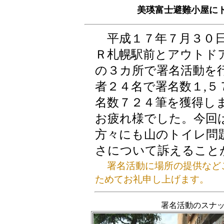
美瑛富士避難小屋に
平成１７年７月３０日
Ｒ札幌駅前とアウトド
の３カ所で署名活動を
者２４名で署名数１,５
名数７２４筆を獲得し
お疲れ様でした。今回
方々にも山のトイレ問
さについて訴えること
署名活動に場所の提供など
ためてお礼申し上げます。
署名活動のスナ