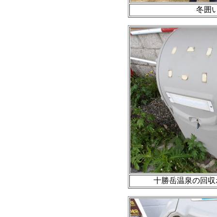
冬囲
十勝岳温泉の回収