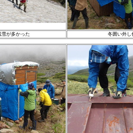
残雪が多かった
冬囲い外し