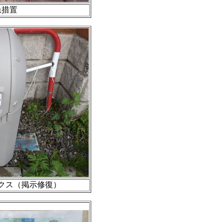
急措置
クス（掲示修復）