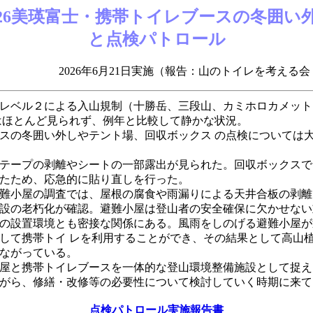
026美瑛富士・携帯トイレブースの冬囲い
と点検パトロール
年6月21日実施（報告：山のトイレを考える会 
レベル２による入山規制（十勝岳、三段山、カミホロカメット
はほとんど見られず、例年と比較して静かな状況。
の冬囲い外しやテント場、回収ボックス の点検については
テープの剥離やシートの一部露出が見られた。回収ボックスで
たため、応急的に貼り直しを行った。
難小屋の調査では、屋根の腐食や雨漏りによる天井合板の剥離
設の老朽化が確認。避難小屋は登山者の安全確保に欠かせない
の設置環境とも密接な関係にある。風雨をしのげる避難小屋が
して携帯トイ レを利用することができ、その結果として高山
ながっている。
屋と携帯トイレブースを一体的な登山環境整備施設として捉え
がら、修繕・改修等の必要性について検討していく時期に来て
点検パトロール実施報告書