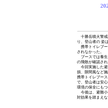
2
2026
十勝岳噴火警戒
り、登山者の 姿
携帯トイレブース
されなかった。
ブースでは養生
の飛散が確認され
今回実施した避
損、隙間風など施
携帯トイレブース
で、登山者は安心
環境の保全にもつ
今後は、避難小
対効果を踏まえな