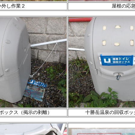
い外し作業２
屋根の応
ボックス（掲示の剥離）
十勝岳温泉の回収ボッ